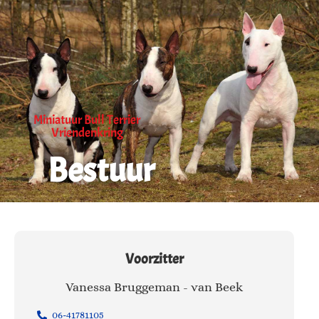
Miniatuur Bull Terrier
Vriendenkring
Bestuur
Voorzitter
Vanessa Bruggeman - van Beek
06-41781105