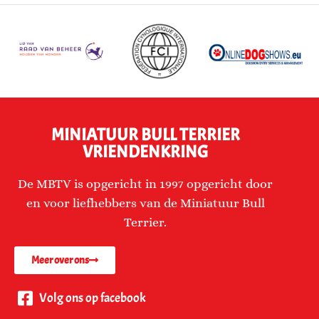
MINIATUUR BULL TERRIER
VRIENDENKRING
De MBTV is opgericht in 1997 opgericht door
en voor liefhebbers van de Miniatuur Bull
Terrier.
Meer over ons
Volg ons op facebook