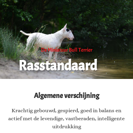
De Miniatuur Bull Terrier
Rasstandaard
Algemene verschijning
Krachtig gebouwd, gespierd, goed in balans en
actief met de levendige, vastberaden, intelligente
uitdrukking