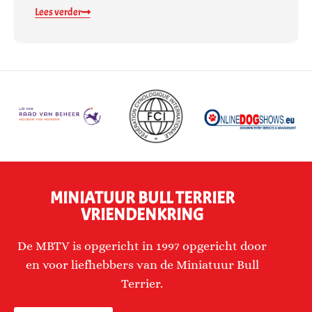
Lees verder
MINIATUUR BULL TERRIER
VRIENDENKRING
De MBTV is opgericht in 1997 opgericht door
en voor liefhebbers van de Miniatuur Bull
Terrier.