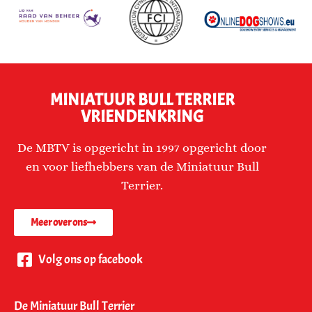
MINIATUUR BULL TERRIER
VRIENDENKRING
De MBTV is opgericht in 1997 opgericht door
en voor liefhebbers van de Miniatuur Bull
Terrier.
Meer over ons
Volg ons op facebook
De Miniatuur Bull Terrier