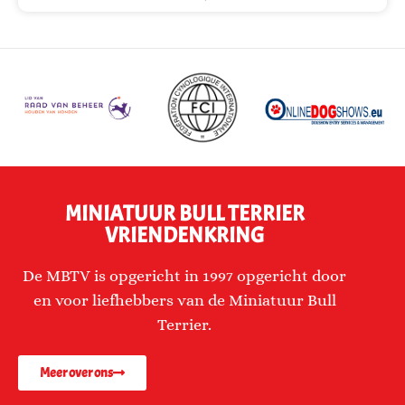
MINIATUUR BULL TERRIER
VRIENDENKRING
De MBTV is opgericht in 1997 opgericht door
en voor liefhebbers van de Miniatuur Bull
Terrier.
Meer over ons